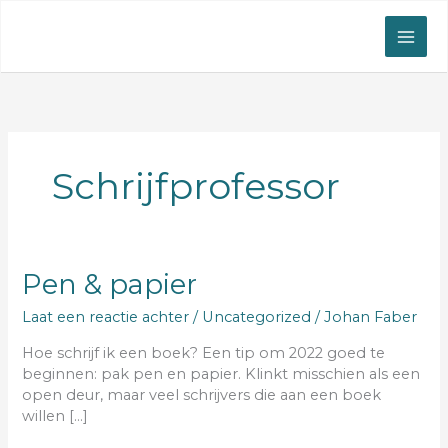
Ga
naar
de
inhoud
Schrijfprofessor
Pen
Pen & papier
&
Laat een reactie achter
/
Uncategorized
/
Johan Faber
papier
Hoe schrijf ik een boek? Een tip om 2022 goed te
beginnen: pak pen en papier. Klinkt misschien als een
open deur, maar veel schrijvers die aan een boek
willen […]