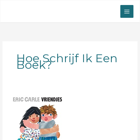
Ga
naar
de
inhoud
Hoe Schrijf Ik Een
Boek?
Eric
Carle
(1929-
2021)