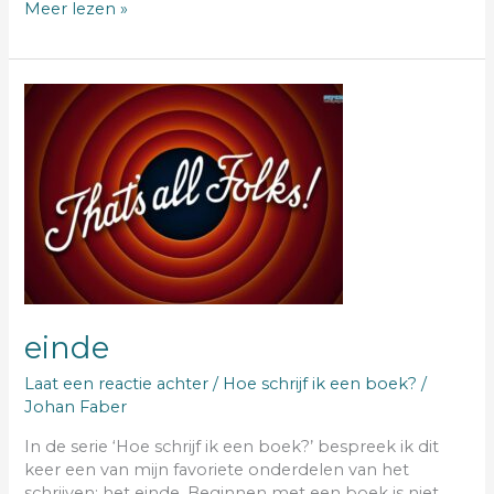
Meer lezen »
einde
einde
Laat een reactie achter
/
Hoe schrijf ik een boek?
/
Johan Faber
In de serie ‘Hoe schrijf ik een boek?’ bespreek ik dit
keer een van mijn favoriete onderdelen van het
schrijven: het einde. Beginnen met een boek is niet