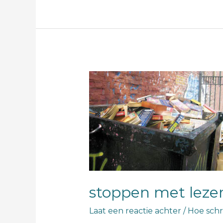
stoppen
met
lezen
stoppen met leze
Laat een reactie achter
/
Hoe schri