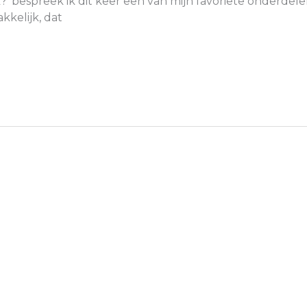
ek?’ bespreek ik dit keer een van mijn favoriete onderdele
kkelijk, dat