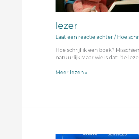
lezer
Laat een reactie achter
/
Hoe schri
Hoe schrijf ik een boek? Misschie
natuurlijk.Maar wie is dat: ‘de lezer
Meer lezen »
begin