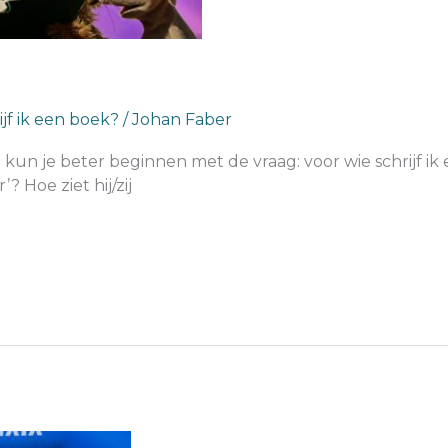
jf ik een boek?
/
Johan Faber
n kun je beter beginnen met de vraag: voor wie schrijf i
’? Hoe ziet hij/zij