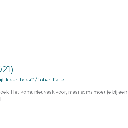
021)
jf ik een boek?
/
Johan Faber
 boek. Het komt niet vaak voor, maar soms moet je bij ee
]