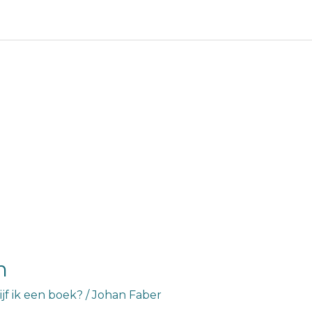
n
jf ik een boek?
/
Johan Faber