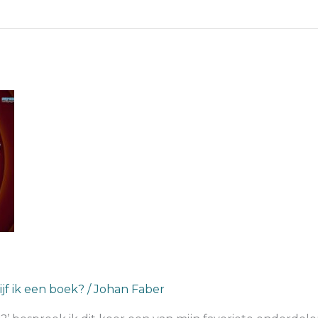
jf ik een boek?
/
Johan Faber