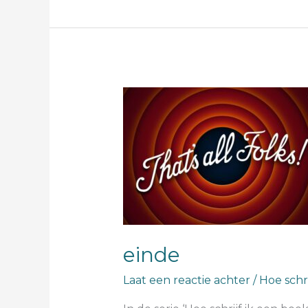
einde
einde
Laat een reactie achter
/
Hoe schri